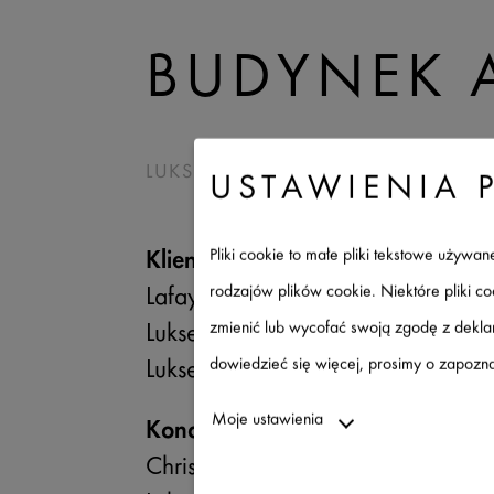
BUDYNEK 
LUKSEMBURG, LUKSEMBURG
USTAWIENIA 
Pliki cookie to małe pliki tekstowe używ
Klient
rodzajów plików cookie. Niektóre pliki c
Lafayette
zmienić lub wycofać swoją zgodę z deklar
Luksemburg
dowiedzieć się więcej, prosimy o zapoznan
Luksemburg
Moje ustawienia
Koncepcja architektoniczna
Christian Bauer et Associés Archite
Niezbędne