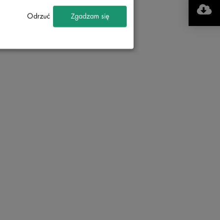
Odrzuć
Zgadzam się