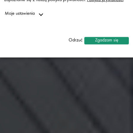
ZAMÓW PRÓBKI
Moje ustawienia
Niezbędne
↓
2
usługi
Odrzuć
Zgadzam się
Statystyki
↓
5
usługi
Marketing
↓
10
usługi
Włącz lub wyłącz wszystkie usługi
Za pomocą tego przełącznika można włączać lub wyłączać
wszystkie usługi.