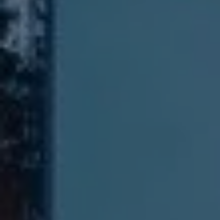
↓
10
usługi
Włącz lub wyłącz wszystkie usługi
Za pomocą tego przełącznika można włączać lub wyłączać
wszystkie usługi.