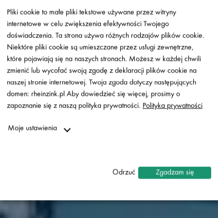
Pliki cookie to małe pliki tekstowe używane przez witryny
internetowe w celu zwiększenia efektywności Twojego
doświadczenia. Ta strona używa różnych rodzajów plików cookie.
Niektóre pliki cookie są umieszczane przez usługi zewnętrzne,
które pojawiają się na naszych stronach. Możesz w każdej chwili
zmienić lub wycofać swoją zgodę z deklaracji plików cookie na
naszej stronie internetowej. Twoja zgoda dotyczy następujących
RÓŻNE FORMY I SYSTEMY.
domen: rheinzink.pl Aby dowiedzieć się więcej, prosimy o
NATURALNA BLACHA
zapoznanie się z naszą polityka prywatności.
Polityka prywatności
NIEBOJĄCA SIĘ ZARYSOWAŃ
Moje ustawienia
Niezbędne
↓
2
usługi
Odrzuć
Zgadzam się
Statystyki
↓
5
usługi
Marketing