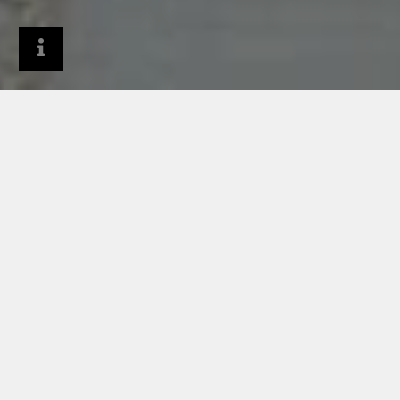
Dystrybutorzy
Produkty
Obróbki blacharskie
PODNOSZĄCE TRWAŁOŚĆ I WARTOŚĆ
BUDYNKU
OBRÓBKI
BLACHARSKIE I DETALE