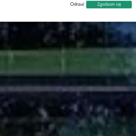
↓
2
usługi
Odrzuć
Zgadzam się
Statystyki
↓
5
usługi
Marketing
↓
10
usługi
Włącz lub wyłącz wszystkie usługi
Za pomocą tego przełącznika można włączać lub wyłączać
wszystkie usługi.