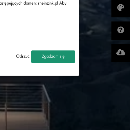
następujących domen: rheinzink.pl Aby
W USA
Odrzuć
Zgadzam się