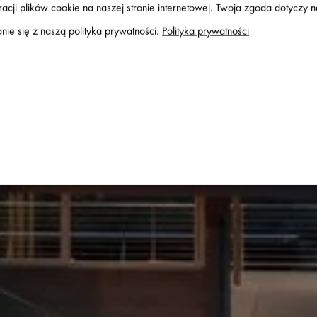
acji plików cookie na naszej stronie internetowej. Twoja zgoda dotyczy 
ie się z naszą polityka prywatności.
Polityka prywatności
Y HOUSE - DOM 
sługi
 włączać lub wyłączać wszystkie usługi.