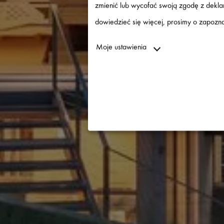
zmienić lub wycofać swoją zgodę z deklar
dowiedzieć się więcej, prosimy o zapoznan
4/WA
Moje ustawienia
Niezbędne
↓
2
usługi
Statystyki
↓
5
usługi
Marketing
↓
10
usługi
Włącz lub wyłącz wszystkie u
Za pomocą tego przełącznika można