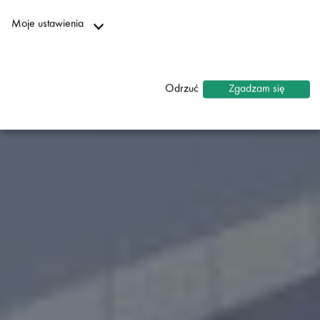
RYDZE
Moje ustawienia
Niezbędne
↓
2
usługi
Odrzuć
Zgadzam się
Statystyki
↓
5
usługi
Marketing
↓
10
usługi
Włącz lub wyłącz wszystkie usługi
Za pomocą tego przełącznika można włączać lub wyłączać
wszystkie usługi.