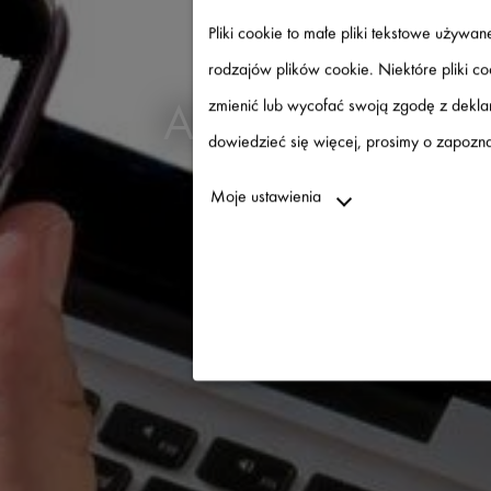
Pliki cookie to małe pliki tekstowe używ
rodzajów plików cookie. Niektóre pliki c
zmienić lub wycofać swoją zgodę z deklar
AKTUALNOŚC
dowiedzieć się więcej, prosimy o zapoznan
WIT
Moje ustawienia
Niezbędne
↓
2
usługi
Statystyki
↓
5
usługi
Marketing
↓
10
usługi
Włącz lub wyłącz wszystkie u