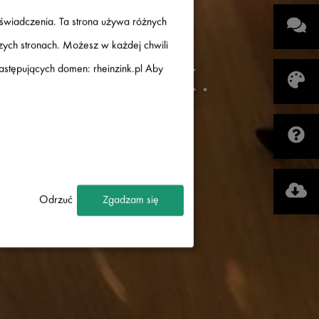
oświadczenia. Ta strona używa różnych
szych stronach. Możesz w każdej chwili
następujących domen: rheinzink.pl Aby
 RHEINZINK.
NKU!
Odrzuć
Zgadzam się