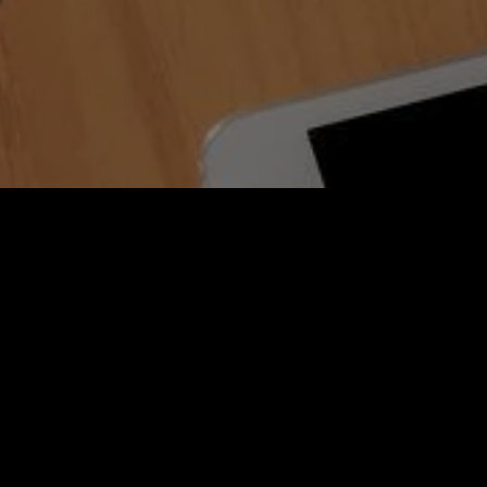
kt miesiąca. Rezydencja rodzinna Paximadas
SIĄCA. REZYDE