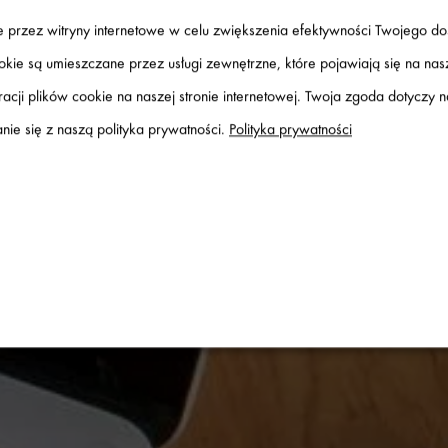
ane przez witryny internetowe w celu zwiększenia efektywności Twojego d
ookie są umieszczane przez usługi zewnętrzne, które pojawiają się na na
acji plików cookie na naszej stronie internetowej. Twoja zgoda dotyczy 
I I WIADOMOŚCI
ie się z naszą polityka prywatności.
Polityka prywatności
AJ W ŚWIECIE CY
sługi