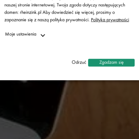
AKTUALNOŚCI I
naszej stronie internetowej. Twoja zgoda dotyczy następujących
WIADOMOŚCI
domen: rheinzink.pl Aby dowiedzieć się więcej, prosimy o
RHEINZINK.
zapoznanie się z naszą polityka prywatności.
Polityka prywatności
WITAJ W ŚWIECIE
Moje ustawienia
CYNKU!
Niezbędne
↓
2
usługi
Odrzuć
Zgadzam się
Statystyki
↓
5
usługi
Marketing
↓
10
usługi
Włącz lub wyłącz wszystkie usługi
Za pomocą tego przełącznika można włączać lub wyłączać
wszystkie usługi.