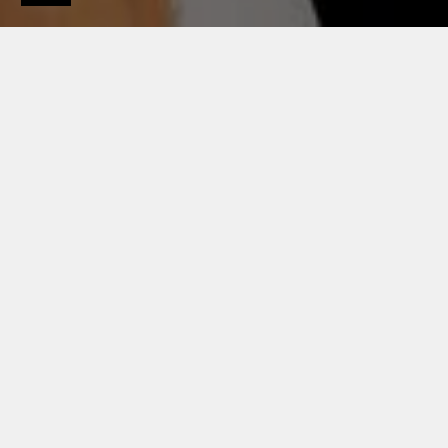
O nas
Aktualności
Archiwum
Seminarium w Katowicach "Projekty dachów,
elewacji i detali architektonicznych"
15/09/2022
SEMINARIUM W
KATOWICACH
"PROJEKTY DACHÓW,
ELEWACJI I DETALI
ARCHITEKTONICZNYCH