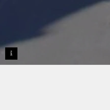
Produkty
Dachy i systemy dachowe
Akcesoria do systemów dachowych
Taśma uszczelniająca rąbek