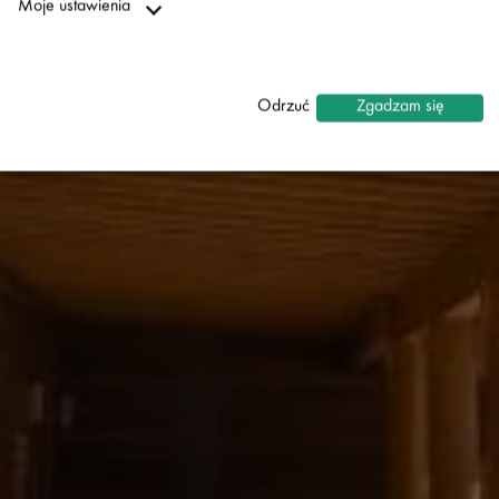
Moje ustawienia
Niezbędne
↓
2
usługi
Odrzuć
Zgadzam się
Statystyki
↓
5
usługi
Marketing
↓
10
usługi
Włącz lub wyłącz wszystkie usługi
Za pomocą tego przełącznika można włączać lub wyłączać
wszystkie usługi.