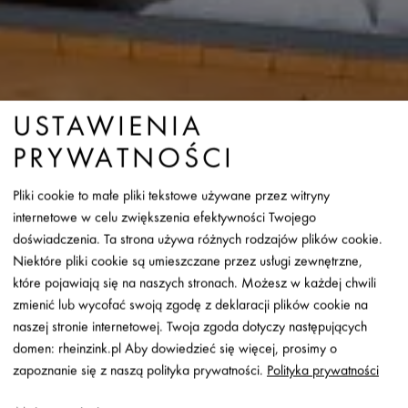
USTAWIENIA
PRYWATNOŚCI
Pliki cookie to małe pliki tekstowe używane przez witryny
internetowe w celu zwiększenia efektywności Twojego
doświadczenia. Ta strona używa różnych rodzajów plików cookie.
Niektóre pliki cookie są umieszczane przez usługi zewnętrzne,
które pojawiają się na naszych stronach. Możesz w każdej chwili
zmienić lub wycofać swoją zgodę z deklaracji plików cookie na
naszej stronie internetowej. Twoja zgoda dotyczy następujących
DO DACHÓW W
domen: rheinzink.pl Aby dowiedzieć się więcej, prosimy o
OBSZARACH O DUŻYCH
zapoznanie się z naszą polityka prywatności.
Polityka prywatności
OPADACH ŚNIEGU